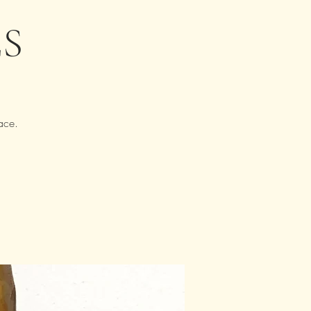
S
ace.