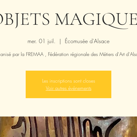
OBJETS MAGIQUE
mer. 01 juil.
  |  
Écomusée d'Alsace
anisé par la FREMAA , Fédération régionale des Métiers d'Art d'Als
Les inscriptions sont closes
Voir autres événements